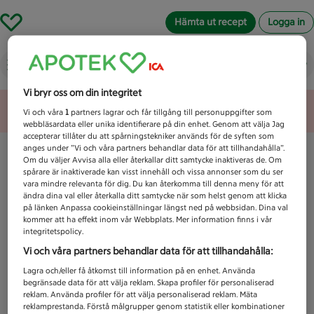
Hämta ut recept
Logga in
Vad letar du efter idag?
Vi bryr oss om din integritet
Unknown error
Vi och våra
1
partners lagrar och får tillgång till personuppgifter som
webbläsardata eller unika identifierare på din enhet. Genom att välja Jag
accepterar tillåter du att spårningstekniker används för de syften som
anges under ”Vi och våra partners behandlar data för att tillhandahålla”.
Om du väljer Avvisa alla eller återkallar ditt samtycke inaktiveras de. Om
spårare är inaktiverade kan visst innehåll och vissa annonser som du ser
vara mindre relevanta för dig. Du kan återkomma till denna meny för att
ändra dina val eller återkalla ditt samtycke när som helst genom att klicka
på länken Anpassa cookieinställningar längst ned på webbsidan. Dina val
kommer att ha effekt inom vår Webbplats. Mer information finns i vår
integritetspolicy.
Vi och våra partners behandlar data för att tillhandahålla:
Lagra och/eller få åtkomst till information på en enhet. Använda
begränsade data för att välja reklam. Skapa profiler för personaliserad
reklam. Använda profiler för att välja personaliserad reklam. Mäta
reklamprestanda. Förstå målgrupper genom statistik eller kombinationer