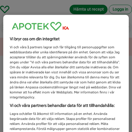
Hämta ut recept
Logga in
Vad letar du efter idag?
Vi bryr oss om din integritet
Unknown error
Vi och våra
1
partners lagrar och får tillgång till personuppgifter som
webbläsardata eller unika identifierare på din enhet. Genom att välja Jag
accepterar tillåter du att spårningstekniker används för de syften som
anges under ”Vi och våra partners behandlar data för att tillhandahålla”.
Om du väljer Avvisa alla eller återkallar ditt samtycke inaktiveras de. Om
spårare är inaktiverade kan visst innehåll och vissa annonser som du ser
vara mindre relevanta för dig. Du kan återkomma till denna meny för att
ändra dina val eller återkalla ditt samtycke när som helst genom att klicka
på länken Anpassa cookieinställningar längst ned på webbsidan. Dina val
kommer att ha effekt inom vår Webbplats. Mer information finns i vår
integritetspolicy.
Vi och våra partners behandlar data för att tillhandahålla:
Lagra och/eller få åtkomst till information på en enhet. Använda
begränsade data för att välja reklam. Skapa profiler för personaliserad
reklam. Använda profiler för att välja personaliserad reklam. Mäta
reklamprestanda. Förstå målgrupper genom statistik eller kombinationer