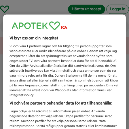
Hämta ut recept
Logga in
Vad letar du efter idag?
Vi bryr oss om din integritet
Unknown error
Vi och våra
1
partners lagrar och får tillgång till personuppgifter som
webbläsardata eller unika identifierare på din enhet. Genom att välja Jag
accepterar tillåter du att spårningstekniker används för de syften som
anges under ”Vi och våra partners behandlar data för att tillhandahålla”.
Om du väljer Avvisa alla eller återkallar ditt samtycke inaktiveras de. Om
spårare är inaktiverade kan visst innehåll och vissa annonser som du ser
vara mindre relevanta för dig. Du kan återkomma till denna meny för att
ändra dina val eller återkalla ditt samtycke när som helst genom att klicka
på länken Anpassa cookieinställningar längst ned på webbsidan. Dina val
kommer att ha effekt inom vår Webbplats. Mer information finns i vår
integritetspolicy.
Vi och våra partners behandlar data för att tillhandahålla:
Lagra och/eller få åtkomst till information på en enhet. Använda
begränsade data för att välja reklam. Skapa profiler för personaliserad
reklam. Använda profiler för att välja personaliserad reklam. Mäta
reklamprestanda. Förstå målgrupper genom statistik eller kombinationer