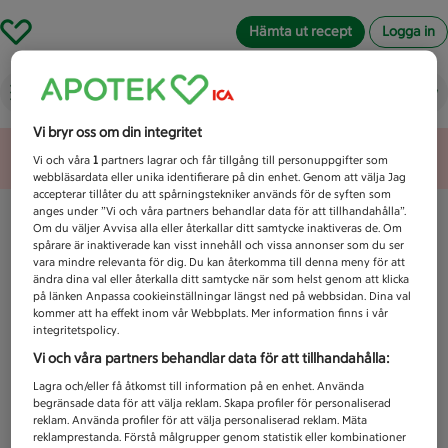
Hämta ut recept
Logga in
Vad letar du efter idag?
Vi bryr oss om din integritet
Unknown error
Vi och våra
1
partners lagrar och får tillgång till personuppgifter som
webbläsardata eller unika identifierare på din enhet. Genom att välja Jag
accepterar tillåter du att spårningstekniker används för de syften som
anges under ”Vi och våra partners behandlar data för att tillhandahålla”.
Om du väljer Avvisa alla eller återkallar ditt samtycke inaktiveras de. Om
spårare är inaktiverade kan visst innehåll och vissa annonser som du ser
vara mindre relevanta för dig. Du kan återkomma till denna meny för att
ändra dina val eller återkalla ditt samtycke när som helst genom att klicka
på länken Anpassa cookieinställningar längst ned på webbsidan. Dina val
kommer att ha effekt inom vår Webbplats. Mer information finns i vår
integritetspolicy.
Vi och våra partners behandlar data för att tillhandahålla:
Lagra och/eller få åtkomst till information på en enhet. Använda
begränsade data för att välja reklam. Skapa profiler för personaliserad
reklam. Använda profiler för att välja personaliserad reklam. Mäta
reklamprestanda. Förstå målgrupper genom statistik eller kombinationer