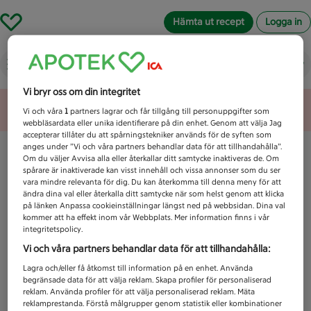
Hämta ut recept
Logga in
Vad letar du efter idag?
Vi bryr oss om din integritet
Unknown error
Vi och våra
1
partners lagrar och får tillgång till personuppgifter som
webbläsardata eller unika identifierare på din enhet. Genom att välja Jag
accepterar tillåter du att spårningstekniker används för de syften som
anges under ”Vi och våra partners behandlar data för att tillhandahålla”.
Om du väljer Avvisa alla eller återkallar ditt samtycke inaktiveras de. Om
spårare är inaktiverade kan visst innehåll och vissa annonser som du ser
vara mindre relevanta för dig. Du kan återkomma till denna meny för att
ändra dina val eller återkalla ditt samtycke när som helst genom att klicka
på länken Anpassa cookieinställningar längst ned på webbsidan. Dina val
kommer att ha effekt inom vår Webbplats. Mer information finns i vår
integritetspolicy.
Vi och våra partners behandlar data för att tillhandahålla:
Lagra och/eller få åtkomst till information på en enhet. Använda
begränsade data för att välja reklam. Skapa profiler för personaliserad
reklam. Använda profiler för att välja personaliserad reklam. Mäta
reklamprestanda. Förstå målgrupper genom statistik eller kombinationer