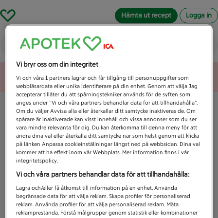
Hämta ut recept
Logga in
Vad letar du efter idag?
Vi bryr oss om din integritet
Unknown error
Vi och våra
1
partners lagrar och får tillgång till personuppgifter som
webbläsardata eller unika identifierare på din enhet. Genom att välja Jag
accepterar tillåter du att spårningstekniker används för de syften som
anges under ”Vi och våra partners behandlar data för att tillhandahålla”.
Om du väljer Avvisa alla eller återkallar ditt samtycke inaktiveras de. Om
spårare är inaktiverade kan visst innehåll och vissa annonser som du ser
vara mindre relevanta för dig. Du kan återkomma till denna meny för att
ändra dina val eller återkalla ditt samtycke när som helst genom att klicka
på länken Anpassa cookieinställningar längst ned på webbsidan. Dina val
kommer att ha effekt inom vår Webbplats. Mer information finns i vår
integritetspolicy.
Vi och våra partners behandlar data för att tillhandahålla:
Lagra och/eller få åtkomst till information på en enhet. Använda
begränsade data för att välja reklam. Skapa profiler för personaliserad
reklam. Använda profiler för att välja personaliserad reklam. Mäta
reklamprestanda. Förstå målgrupper genom statistik eller kombinationer