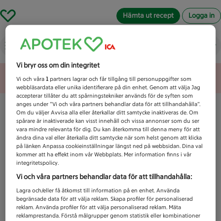
Hämta ut recept
Logga in
Vad letar du efter idag?
Vi bryr oss om din integritet
Unknown error
Vi och våra
1
partners lagrar och får tillgång till personuppgifter som
webbläsardata eller unika identifierare på din enhet. Genom att välja Jag
accepterar tillåter du att spårningstekniker används för de syften som
anges under ”Vi och våra partners behandlar data för att tillhandahålla”.
Om du väljer Avvisa alla eller återkallar ditt samtycke inaktiveras de. Om
spårare är inaktiverade kan visst innehåll och vissa annonser som du ser
vara mindre relevanta för dig. Du kan återkomma till denna meny för att
ändra dina val eller återkalla ditt samtycke när som helst genom att klicka
på länken Anpassa cookieinställningar längst ned på webbsidan. Dina val
kommer att ha effekt inom vår Webbplats. Mer information finns i vår
integritetspolicy.
Vi och våra partners behandlar data för att tillhandahålla:
Lagra och/eller få åtkomst till information på en enhet. Använda
begränsade data för att välja reklam. Skapa profiler för personaliserad
reklam. Använda profiler för att välja personaliserad reklam. Mäta
reklamprestanda. Förstå målgrupper genom statistik eller kombinationer