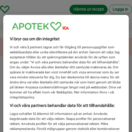
Hämta ut recept
Logga in
Vad letar du efter idag?
Vi bryr oss om din integritet
Unknown error
Vi och våra
1
partners lagrar och får tillgång till personuppgifter som
webbläsardata eller unika identifierare på din enhet. Genom att välja Jag
accepterar tillåter du att spårningstekniker används för de syften som
anges under ”Vi och våra partners behandlar data för att tillhandahålla”.
Om du väljer Avvisa alla eller återkallar ditt samtycke inaktiveras de. Om
spårare är inaktiverade kan visst innehåll och vissa annonser som du ser
vara mindre relevanta för dig. Du kan återkomma till denna meny för att
ändra dina val eller återkalla ditt samtycke när som helst genom att klicka
på länken Anpassa cookieinställningar längst ned på webbsidan. Dina val
kommer att ha effekt inom vår Webbplats. Mer information finns i vår
integritetspolicy.
Vi och våra partners behandlar data för att tillhandahålla:
Lagra och/eller få åtkomst till information på en enhet. Använda
begränsade data för att välja reklam. Skapa profiler för personaliserad
reklam. Använda profiler för att välja personaliserad reklam. Mäta
reklamprestanda. Förstå målgrupper genom statistik eller kombinationer