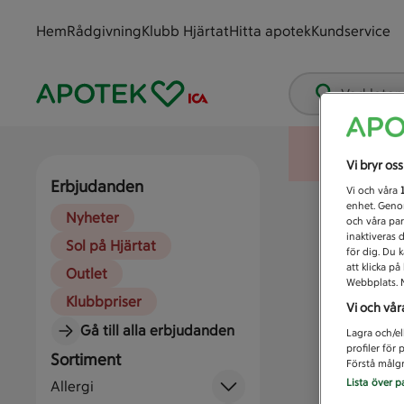
Hem
Rådgivning
Klubb Hjärtat
Hitta apotek
Kundservice
Vad letar
Vi bryr os
Erbjudanden
Vi och våra
enhet. Genom
Nyheter
och våra par
inaktiveras 
Sol på Hjärtat
för dig. Du 
att klicka p
Outlet
Webbplats. M
Klubbpriser
Vi och vår
Gå till alla erbjudanden
Lagra och/el
profiler för
Sortiment
Förstå målgr
Lista över p
Allergi