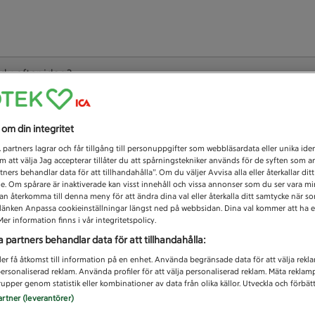
 du efter idag?
Unknown error
s om din integritet
1
partners lagrar och får tillgång till personuppgifter som webbläsardata eller unika iden
 att välja Jag accepterar tillåter du att spårningstekniker används för de syften som 
tners behandlar data för att tillhandahålla”. Om du väljer Avvisa alla eller återkallar dit
de. Om spårare är inaktiverade kan visst innehåll och vissa annonser som du ser vara m
kan återkomma till denna meny för att ändra dina val eller återkalla ditt samtycke när 
å länken Anpassa cookieinställningar längst ned på webbsidan. Dina val kommer att ha e
er information finns i vår integritetspolicy.
a partners behandlar data för att tillhandahålla:
ler få åtkomst till information på en enhet. Använda begränsade data för att välja rekl
 personaliserad reklam. Använda profiler för att välja personaliserad reklam. Mäta reklam
upper genom statistik eller kombinationer av data från olika källor. Utveckla och förbättr
artner (leverantörer)