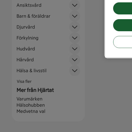
Ansiktsvård
Barn & föräldrar
Djurvård
Förkylning
Hudvård
Hårvård
Hälsa & livsstil
Visa fler
Mer från Hjärtat
Varumärken
Hälsohubben
Medvetna val