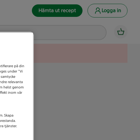
Hämta ut recept
Logga in
tifierare på din
anges under ”Vi
t samtycke
indre relevanta
som helst genom
ffekt inom vår
am. Skapa
prestanda.
a tjänster.