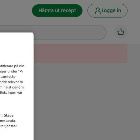
Hämta ut recept
Logga in
tifierare på din
anges under ”Vi
t samtycke
indre relevanta
som helst genom
ffekt inom vår
am. Skapa
prestanda.
a tjänster.