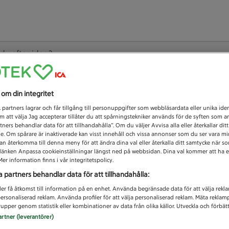
 du efter idag?
Unknown error
s om din integritet
1
partners lagrar och får tillgång till personuppgifter som webbläsardata eller unika iden
 att välja Jag accepterar tillåter du att spårningstekniker används för de syften som 
tners behandlar data för att tillhandahålla”. Om du väljer Avvisa alla eller återkallar dit
de. Om spårare är inaktiverade kan visst innehåll och vissa annonser som du ser vara m
kan återkomma till denna meny för att ändra dina val eller återkalla ditt samtycke när 
å länken Anpassa cookieinställningar längst ned på webbsidan. Dina val kommer att ha e
er information finns i vår integritetspolicy.
a partners behandlar data för att tillhandahålla:
ler få åtkomst till information på en enhet. Använda begränsade data för att välja rekl
 personaliserad reklam. Använda profiler för att välja personaliserad reklam. Mäta reklam
upper genom statistik eller kombinationer av data från olika källor. Utveckla och förbättr
artner (leverantörer)