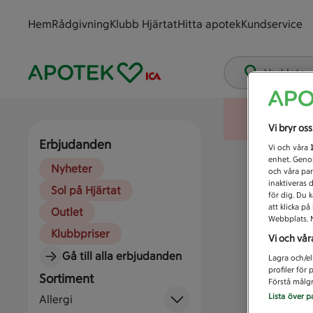
Hem
Rådgivning
Klubb Hjärtat
Hitta apotek
Kundservice
Vad letar
Vi bryr os
Erbjudanden
Vi och våra
enhet. Genom
Nyheter
och våra par
inaktiveras 
Sol på Hjärtat
för dig. Du 
att klicka p
Outlet
Webbplats. M
Klubbpriser
Vi och vår
Gå till alla erbjudanden
Lagra och/el
profiler för
Sortiment
Förstå målgr
Lista över p
Allergi