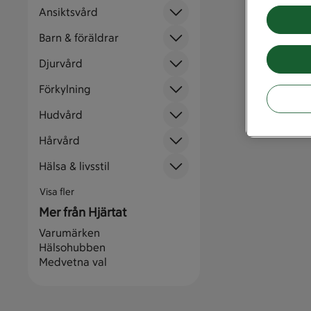
Ansiktsvård
Barn & föräldrar
Djurvård
Förkylning
Hudvård
Hårvård
Hälsa & livsstil
Visa fler
Mer från Hjärtat
Varumärken
Hälsohubben
Medvetna val