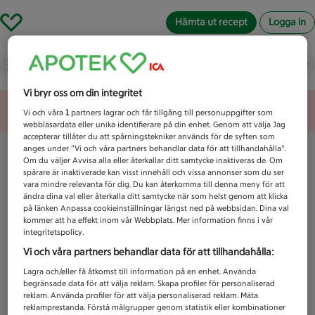
Hämta ut recept
Logga in
Vad letar du efter idag?
Vi bryr oss om din integritet
Unknown error
Vi och våra
1
partners lagrar och får tillgång till personuppgifter som
webbläsardata eller unika identifierare på din enhet. Genom att välja Jag
accepterar tillåter du att spårningstekniker används för de syften som
anges under ”Vi och våra partners behandlar data för att tillhandahålla”.
Om du väljer Avvisa alla eller återkallar ditt samtycke inaktiveras de. Om
spårare är inaktiverade kan visst innehåll och vissa annonser som du ser
vara mindre relevanta för dig. Du kan återkomma till denna meny för att
ändra dina val eller återkalla ditt samtycke när som helst genom att klicka
på länken Anpassa cookieinställningar längst ned på webbsidan. Dina val
kommer att ha effekt inom vår Webbplats. Mer information finns i vår
integritetspolicy.
Vi och våra partners behandlar data för att tillhandahålla:
Lagra och/eller få åtkomst till information på en enhet. Använda
begränsade data för att välja reklam. Skapa profiler för personaliserad
reklam. Använda profiler för att välja personaliserad reklam. Mäta
reklamprestanda. Förstå målgrupper genom statistik eller kombinationer