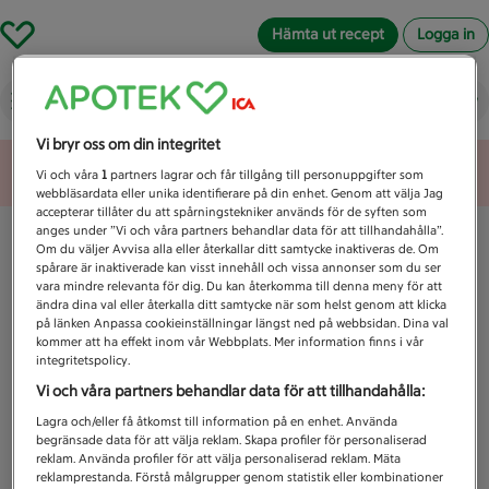
Hämta ut recept
Logga in
Vad letar du efter idag?
Vi bryr oss om din integritet
Unknown error
Vi och våra
1
partners lagrar och får tillgång till personuppgifter som
webbläsardata eller unika identifierare på din enhet. Genom att välja Jag
accepterar tillåter du att spårningstekniker används för de syften som
anges under ”Vi och våra partners behandlar data för att tillhandahålla”.
Om du väljer Avvisa alla eller återkallar ditt samtycke inaktiveras de. Om
spårare är inaktiverade kan visst innehåll och vissa annonser som du ser
vara mindre relevanta för dig. Du kan återkomma till denna meny för att
ändra dina val eller återkalla ditt samtycke när som helst genom att klicka
på länken Anpassa cookieinställningar längst ned på webbsidan. Dina val
kommer att ha effekt inom vår Webbplats. Mer information finns i vår
integritetspolicy.
Vi och våra partners behandlar data för att tillhandahålla:
Lagra och/eller få åtkomst till information på en enhet. Använda
begränsade data för att välja reklam. Skapa profiler för personaliserad
reklam. Använda profiler för att välja personaliserad reklam. Mäta
reklamprestanda. Förstå målgrupper genom statistik eller kombinationer