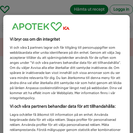
Hämta ut recept
Logga in
Vad letar du efter idag?
Vi bryr oss om din integritet
Unknown error
Vi och våra
1
partners lagrar och får tillgång till personuppgifter som
webbläsardata eller unika identifierare på din enhet. Genom att välja Jag
accepterar tillåter du att spårningstekniker används för de syften som
anges under ”Vi och våra partners behandlar data för att tillhandahålla”.
Om du väljer Avvisa alla eller återkallar ditt samtycke inaktiveras de. Om
spårare är inaktiverade kan visst innehåll och vissa annonser som du ser
vara mindre relevanta för dig. Du kan återkomma till denna meny för att
ändra dina val eller återkalla ditt samtycke när som helst genom att klicka
på länken Anpassa cookieinställningar längst ned på webbsidan. Dina val
kommer att ha effekt inom vår Webbplats. Mer information finns i vår
integritetspolicy.
Vi och våra partners behandlar data för att tillhandahålla:
Lagra och/eller få åtkomst till information på en enhet. Använda
begränsade data för att välja reklam. Skapa profiler för personaliserad
reklam. Använda profiler för att välja personaliserad reklam. Mäta
reklamprestanda. Förstå målgrupper genom statistik eller kombinationer