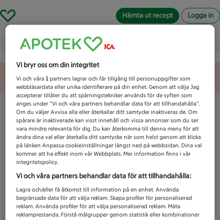
Hämta ut recept
Logga in
Vad letar du efter idag?
Vi bryr oss om din integritet
Unknown error
Vi och våra
1
partners lagrar och får tillgång till personuppgifter som
webbläsardata eller unika identifierare på din enhet. Genom att välja Jag
accepterar tillåter du att spårningstekniker används för de syften som
anges under ”Vi och våra partners behandlar data för att tillhandahålla”.
Om du väljer Avvisa alla eller återkallar ditt samtycke inaktiveras de. Om
spårare är inaktiverade kan visst innehåll och vissa annonser som du ser
vara mindre relevanta för dig. Du kan återkomma till denna meny för att
ändra dina val eller återkalla ditt samtycke när som helst genom att klicka
på länken Anpassa cookieinställningar längst ned på webbsidan. Dina val
kommer att ha effekt inom vår Webbplats. Mer information finns i vår
integritetspolicy.
Vi och våra partners behandlar data för att tillhandahålla:
Lagra och/eller få åtkomst till information på en enhet. Använda
begränsade data för att välja reklam. Skapa profiler för personaliserad
reklam. Använda profiler för att välja personaliserad reklam. Mäta
reklamprestanda. Förstå målgrupper genom statistik eller kombinationer