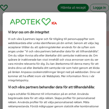
Hämta ut recept
Logga in
Vad letar du efter idag?
Vi bryr oss om din integritet
Unknown error
Vi och våra
1
partners lagrar och får tillgång till personuppgifter som
webbläsardata eller unika identifierare på din enhet. Genom att välja Jag
accepterar tillåter du att spårningstekniker används för de syften som
anges under ”Vi och våra partners behandlar data för att tillhandahålla”.
Om du väljer Avvisa alla eller återkallar ditt samtycke inaktiveras de. Om
spårare är inaktiverade kan visst innehåll och vissa annonser som du ser
vara mindre relevanta för dig. Du kan återkomma till denna meny för att
ändra dina val eller återkalla ditt samtycke när som helst genom att klicka
på länken Anpassa cookieinställningar längst ned på webbsidan. Dina val
kommer att ha effekt inom vår Webbplats. Mer information finns i vår
integritetspolicy.
Vi och våra partners behandlar data för att tillhandahålla:
Lagra och/eller få åtkomst till information på en enhet. Använda
begränsade data för att välja reklam. Skapa profiler för personaliserad
reklam. Använda profiler för att välja personaliserad reklam. Mäta
reklamprestanda. Förstå målgrupper genom statistik eller kombinationer