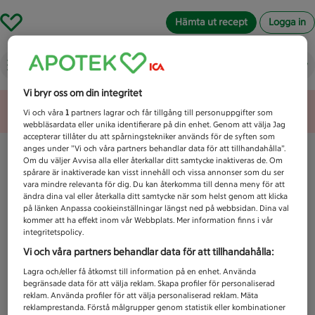
Hämta ut recept
Logga in
Vad letar du efter idag?
Vi bryr oss om din integritet
Unknown error
Vi och våra
1
partners lagrar och får tillgång till personuppgifter som
webbläsardata eller unika identifierare på din enhet. Genom att välja Jag
accepterar tillåter du att spårningstekniker används för de syften som
anges under ”Vi och våra partners behandlar data för att tillhandahålla”.
Om du väljer Avvisa alla eller återkallar ditt samtycke inaktiveras de. Om
spårare är inaktiverade kan visst innehåll och vissa annonser som du ser
vara mindre relevanta för dig. Du kan återkomma till denna meny för att
ändra dina val eller återkalla ditt samtycke när som helst genom att klicka
på länken Anpassa cookieinställningar längst ned på webbsidan. Dina val
kommer att ha effekt inom vår Webbplats. Mer information finns i vår
integritetspolicy.
Vi och våra partners behandlar data för att tillhandahålla:
Lagra och/eller få åtkomst till information på en enhet. Använda
begränsade data för att välja reklam. Skapa profiler för personaliserad
reklam. Använda profiler för att välja personaliserad reklam. Mäta
reklamprestanda. Förstå målgrupper genom statistik eller kombinationer