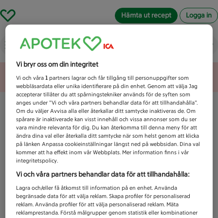
Hämta ut recept
Logga in
Vad letar du efter idag?
Vi bryr oss om din integritet
Unknown error
Vi och våra
1
partners lagrar och får tillgång till personuppgifter som
webbläsardata eller unika identifierare på din enhet. Genom att välja Jag
accepterar tillåter du att spårningstekniker används för de syften som
anges under ”Vi och våra partners behandlar data för att tillhandahålla”.
Om du väljer Avvisa alla eller återkallar ditt samtycke inaktiveras de. Om
spårare är inaktiverade kan visst innehåll och vissa annonser som du ser
vara mindre relevanta för dig. Du kan återkomma till denna meny för att
ändra dina val eller återkalla ditt samtycke när som helst genom att klicka
på länken Anpassa cookieinställningar längst ned på webbsidan. Dina val
kommer att ha effekt inom vår Webbplats. Mer information finns i vår
integritetspolicy.
Vi och våra partners behandlar data för att tillhandahålla:
Lagra och/eller få åtkomst till information på en enhet. Använda
begränsade data för att välja reklam. Skapa profiler för personaliserad
reklam. Använda profiler för att välja personaliserad reklam. Mäta
reklamprestanda. Förstå målgrupper genom statistik eller kombinationer