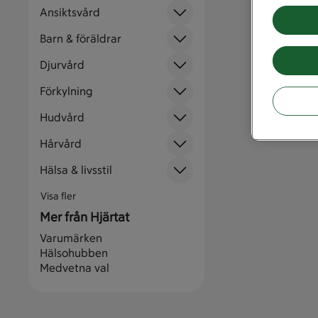
Ansiktsvård
Barn & föräldrar
Djurvård
Förkylning
Hudvård
Hårvård
Hälsa & livsstil
Visa fler
Mer från Hjärtat
Varumärken
Hälsohubben
Medvetna val