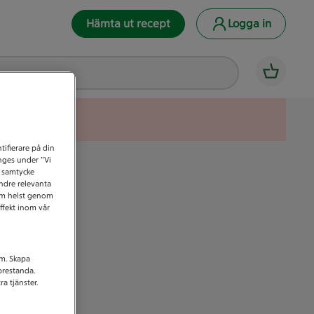
Hämta ut recept
Logga in
tifierare på din
anges under ”Vi
t samtycke
indre relevanta
som helst genom
ffekt inom vår
am. Skapa
prestanda.
a tjänster.