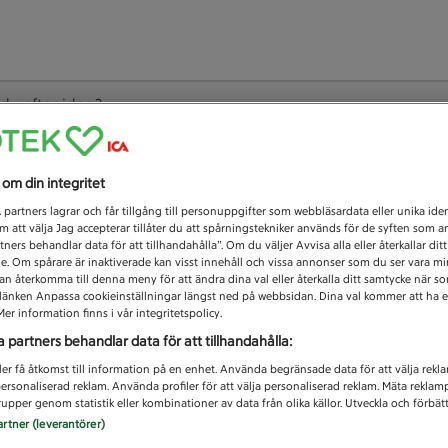
 du efter idag?
Unknown error
s om din integritet
1
partners lagrar och får tillgång till personuppgifter som webbläsardata eller unika iden
 att välja Jag accepterar tillåter du att spårningstekniker används för de syften som 
tners behandlar data för att tillhandahålla”. Om du väljer Avvisa alla eller återkallar dit
de. Om spårare är inaktiverade kan visst innehåll och vissa annonser som du ser vara m
kan återkomma till denna meny för att ändra dina val eller återkalla ditt samtycke när 
å länken Anpassa cookieinställningar längst ned på webbsidan. Dina val kommer att ha e
er information finns i vår integritetspolicy.
a partners behandlar data för att tillhandahålla:
ler få åtkomst till information på en enhet. Använda begränsade data för att välja rekl
 personaliserad reklam. Använda profiler för att välja personaliserad reklam. Mäta reklam
upper genom statistik eller kombinationer av data från olika källor. Utveckla och förbättr
artner (leverantörer)