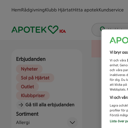
Hem
Rådgivning
Klubb Hjärtat
Hitta apotek
Kundservice
Vad letar
Vi bryr os
Erbjudanden
Vi och våra
enhet. Genom
Nyheter
och våra par
inaktiveras 
Sol på Hjärtat
för dig. Du 
att klicka p
Outlet
Webbplats. M
Klubbpriser
Vi och vår
Gå till alla erbjudanden
Lagra och/el
profiler för
Sortiment
Förstå målgr
Lista över p
Allergi