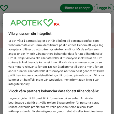
Hämta ut recept
Logga in
Vad letar du efter idag?
Vi bryr oss om din integritet
Unknown error
Vi och våra
1
partners lagrar och får tillgång till personuppgifter som
webbläsardata eller unika identifierare på din enhet. Genom att välja Jag
accepterar tillåter du att spårningstekniker används för de syften som
anges under ”Vi och våra partners behandlar data för att tillhandahålla”.
Om du väljer Avvisa alla eller återkallar ditt samtycke inaktiveras de. Om
spårare är inaktiverade kan visst innehåll och vissa annonser som du ser
vara mindre relevanta för dig. Du kan återkomma till denna meny för att
ändra dina val eller återkalla ditt samtycke när som helst genom att klicka
på länken Anpassa cookieinställningar längst ned på webbsidan. Dina val
kommer att ha effekt inom vår Webbplats. Mer information finns i vår
integritetspolicy.
Vi och våra partners behandlar data för att tillhandahålla:
Lagra och/eller få åtkomst till information på en enhet. Använda
begränsade data för att välja reklam. Skapa profiler för personaliserad
reklam. Använda profiler för att välja personaliserad reklam. Mäta
reklamprestanda. Förstå målgrupper genom statistik eller kombinationer