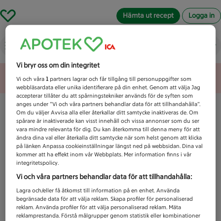
Hämta ut recept
Logga in
Vad letar du efter idag?
Vi bryr oss om din integritet
Unknown error
Vi och våra
1
partners lagrar och får tillgång till personuppgifter som
webbläsardata eller unika identifierare på din enhet. Genom att välja Jag
accepterar tillåter du att spårningstekniker används för de syften som
anges under ”Vi och våra partners behandlar data för att tillhandahålla”.
Om du väljer Avvisa alla eller återkallar ditt samtycke inaktiveras de. Om
spårare är inaktiverade kan visst innehåll och vissa annonser som du ser
vara mindre relevanta för dig. Du kan återkomma till denna meny för att
ändra dina val eller återkalla ditt samtycke när som helst genom att klicka
på länken Anpassa cookieinställningar längst ned på webbsidan. Dina val
kommer att ha effekt inom vår Webbplats. Mer information finns i vår
integritetspolicy.
Vi och våra partners behandlar data för att tillhandahålla:
Lagra och/eller få åtkomst till information på en enhet. Använda
begränsade data för att välja reklam. Skapa profiler för personaliserad
reklam. Använda profiler för att välja personaliserad reklam. Mäta
reklamprestanda. Förstå målgrupper genom statistik eller kombinationer