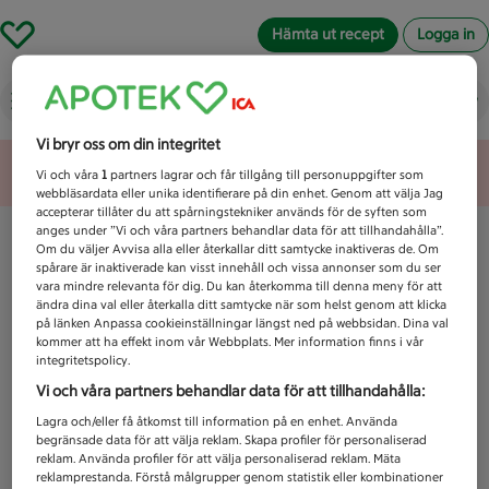
Hämta ut recept
Logga in
Vad letar du efter idag?
Vi bryr oss om din integritet
Unknown error
Vi och våra
1
partners lagrar och får tillgång till personuppgifter som
webbläsardata eller unika identifierare på din enhet. Genom att välja Jag
accepterar tillåter du att spårningstekniker används för de syften som
anges under ”Vi och våra partners behandlar data för att tillhandahålla”.
Om du väljer Avvisa alla eller återkallar ditt samtycke inaktiveras de. Om
spårare är inaktiverade kan visst innehåll och vissa annonser som du ser
vara mindre relevanta för dig. Du kan återkomma till denna meny för att
ändra dina val eller återkalla ditt samtycke när som helst genom att klicka
på länken Anpassa cookieinställningar längst ned på webbsidan. Dina val
kommer att ha effekt inom vår Webbplats. Mer information finns i vår
integritetspolicy.
Vi och våra partners behandlar data för att tillhandahålla:
Lagra och/eller få åtkomst till information på en enhet. Använda
begränsade data för att välja reklam. Skapa profiler för personaliserad
reklam. Använda profiler för att välja personaliserad reklam. Mäta
reklamprestanda. Förstå målgrupper genom statistik eller kombinationer