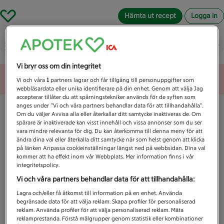
Hämta ut recept
Logga in
Vad letar du efter idag?
Vi bryr oss om din integritet
Unknown error
Vi och våra
1
partners lagrar och får tillgång till personuppgifter som
webbläsardata eller unika identifierare på din enhet. Genom att välja Jag
accepterar tillåter du att spårningstekniker används för de syften som
anges under ”Vi och våra partners behandlar data för att tillhandahålla”.
Om du väljer Avvisa alla eller återkallar ditt samtycke inaktiveras de. Om
spårare är inaktiverade kan visst innehåll och vissa annonser som du ser
vara mindre relevanta för dig. Du kan återkomma till denna meny för att
ändra dina val eller återkalla ditt samtycke när som helst genom att klicka
på länken Anpassa cookieinställningar längst ned på webbsidan. Dina val
kommer att ha effekt inom vår Webbplats. Mer information finns i vår
integritetspolicy.
Vi och våra partners behandlar data för att tillhandahålla:
Lagra och/eller få åtkomst till information på en enhet. Använda
begränsade data för att välja reklam. Skapa profiler för personaliserad
reklam. Använda profiler för att välja personaliserad reklam. Mäta
reklamprestanda. Förstå målgrupper genom statistik eller kombinationer