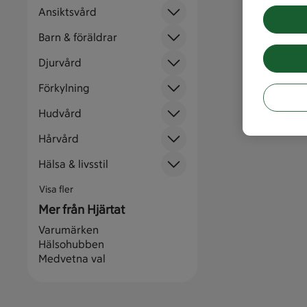
Ansiktsvård
Barn & föräldrar
Djurvård
Förkylning
Hudvård
Hårvård
Hälsa & livsstil
Visa fler
Mer från Hjärtat
Varumärken
Hälsohubben
Medvetna val