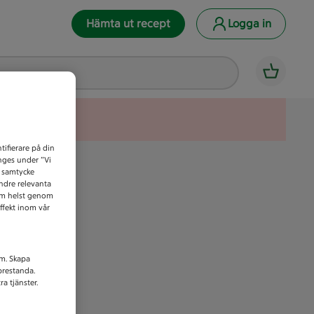
Hämta ut recept
Logga in
tifierare på din
anges under ”Vi
t samtycke
indre relevanta
som helst genom
ffekt inom vår
am. Skapa
prestanda.
a tjänster.