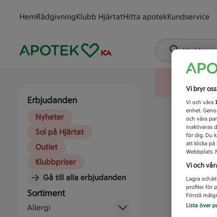
Hem
Rådgivning
Klubb Hjärtat
Hitta apotek
Kundservice
Vad letar
Vi bryr os
Erbjudanden
Vi och våra
enhet. Genom
Nyheter
och våra par
inaktiveras 
Sol på Hjärtat
för dig. Du 
att klicka p
Outlet
Webbplats. M
Klubbpriser
Vi och vår
Gå till alla erbjudanden
Lagra och/el
profiler för
Sortiment
Förstå målgr
Lista över p
Allergi