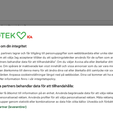
 du efter idag?
Unknown error
s om din integritet
1
partners lagrar och får tillgång till personuppgifter som webbläsardata eller unika iden
 att välja Jag accepterar tillåter du att spårningstekniker används för de syften som 
tners behandlar data för att tillhandahålla”. Om du väljer Avvisa alla eller återkallar dit
de. Om spårare är inaktiverade kan visst innehåll och vissa annonser som du ser vara m
kan återkomma till denna meny för att ändra dina val eller återkalla ditt samtycke när 
å länken Anpassa cookieinställningar längst ned på webbsidan. Dina val kommer att ha e
er information finns i vår integritetspolicy.
a partners behandlar data för att tillhandahålla:
ler få åtkomst till information på en enhet. Använda begränsade data för att välja rekl
 personaliserad reklam. Använda profiler för att välja personaliserad reklam. Mäta reklam
upper genom statistik eller kombinationer av data från olika källor. Utveckla och förbättr
artner (leverantörer)