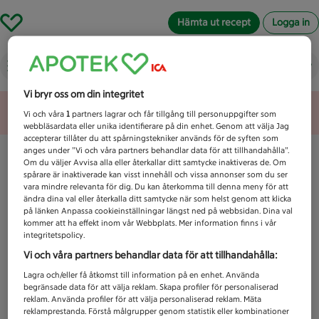
Hämta ut recept
Logga in
Vad letar du efter idag?
Vi bryr oss om din integritet
Unknown error
Vi och våra
1
partners lagrar och får tillgång till personuppgifter som
webbläsardata eller unika identifierare på din enhet. Genom att välja Jag
accepterar tillåter du att spårningstekniker används för de syften som
anges under ”Vi och våra partners behandlar data för att tillhandahålla”.
Om du väljer Avvisa alla eller återkallar ditt samtycke inaktiveras de. Om
spårare är inaktiverade kan visst innehåll och vissa annonser som du ser
vara mindre relevanta för dig. Du kan återkomma till denna meny för att
ändra dina val eller återkalla ditt samtycke när som helst genom att klicka
på länken Anpassa cookieinställningar längst ned på webbsidan. Dina val
kommer att ha effekt inom vår Webbplats. Mer information finns i vår
integritetspolicy.
Vi och våra partners behandlar data för att tillhandahålla:
Lagra och/eller få åtkomst till information på en enhet. Använda
begränsade data för att välja reklam. Skapa profiler för personaliserad
reklam. Använda profiler för att välja personaliserad reklam. Mäta
reklamprestanda. Förstå målgrupper genom statistik eller kombinationer