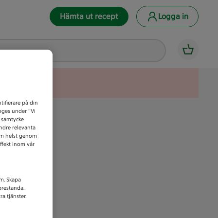
Hämta ut recept
Logga in
tifierare på din
anges under ”Vi
t samtycke
indre relevanta
som helst genom
ffekt inom vår
am. Skapa
prestanda.
a tjänster.