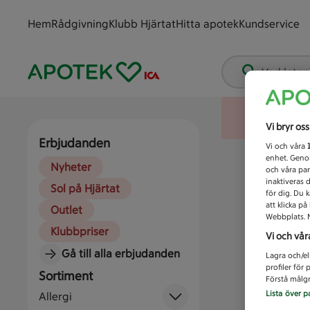
Hem
Rådgivning
Klubb Hjärtat
Hitta apotek
Kundservice
Vad letar
Vi bryr os
Erbjudanden
Vi och våra
enhet. Genom
Nyheter
och våra par
inaktiveras 
Sol på Hjärtat
för dig. Du 
att klicka p
Outlet
Webbplats. M
Klubbpriser
Vi och vår
Gå till alla erbjudanden
Lagra och/el
profiler för
Sortiment
Förstå målgr
Lista över p
Allergi