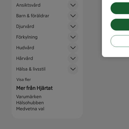
Ansiktsvård
Barn & föräldrar
Djurvård
Förkylning
Hudvård
Hårvård
Hälsa & livsstil
Visa fler
Mer från Hjärtat
Varumärken
Hälsohubben
Medvetna val