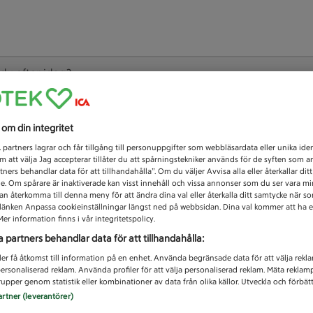
 du efter idag?
Unknown error
s om din integritet
1
partners lagrar och får tillgång till personuppgifter som webbläsardata eller unika iden
 att välja Jag accepterar tillåter du att spårningstekniker används för de syften som 
tners behandlar data för att tillhandahålla”. Om du väljer Avvisa alla eller återkallar dit
de. Om spårare är inaktiverade kan visst innehåll och vissa annonser som du ser vara m
kan återkomma till denna meny för att ändra dina val eller återkalla ditt samtycke när 
å länken Anpassa cookieinställningar längst ned på webbsidan. Dina val kommer att ha e
er information finns i vår integritetspolicy.
a partners behandlar data för att tillhandahålla:
ler få åtkomst till information på en enhet. Använda begränsade data för att välja rekl
 personaliserad reklam. Använda profiler för att välja personaliserad reklam. Mäta reklam
upper genom statistik eller kombinationer av data från olika källor. Utveckla och förbättr
artner (leverantörer)