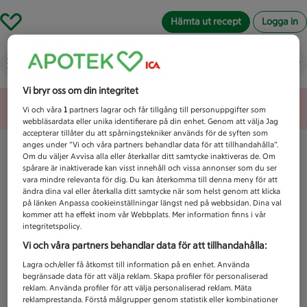
Hämta ut recept
Logga in
Vad letar du efter idag?
Vi bryr oss om din integritet
Unknown error
Vi och våra
1
partners lagrar och får tillgång till personuppgifter som
webbläsardata eller unika identifierare på din enhet. Genom att välja Jag
accepterar tillåter du att spårningstekniker används för de syften som
anges under ”Vi och våra partners behandlar data för att tillhandahålla”.
Om du väljer Avvisa alla eller återkallar ditt samtycke inaktiveras de. Om
spårare är inaktiverade kan visst innehåll och vissa annonser som du ser
vara mindre relevanta för dig. Du kan återkomma till denna meny för att
ändra dina val eller återkalla ditt samtycke när som helst genom att klicka
på länken Anpassa cookieinställningar längst ned på webbsidan. Dina val
kommer att ha effekt inom vår Webbplats. Mer information finns i vår
integritetspolicy.
Vi och våra partners behandlar data för att tillhandahålla:
Lagra och/eller få åtkomst till information på en enhet. Använda
begränsade data för att välja reklam. Skapa profiler för personaliserad
reklam. Använda profiler för att välja personaliserad reklam. Mäta
reklamprestanda. Förstå målgrupper genom statistik eller kombinationer