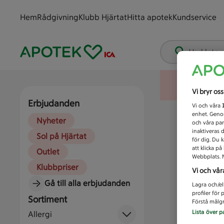
Hem
Rådgivning
Klubb Hjärtat
Hitta apotek
Kundservice
Vad letar
Vi bryr os
Erbjudanden
Vi och våra
enhet. Genom
Nyheter
och våra par
inaktiveras 
Sol på Hjärtat
för dig. Du 
att klicka p
Outlet
Webbplats. M
Klubbpriser
Vi och vår
Gå till alla erbjudanden
Lagra och/el
profiler för
Sortiment
Förstå målgr
Lista över p
Allergi