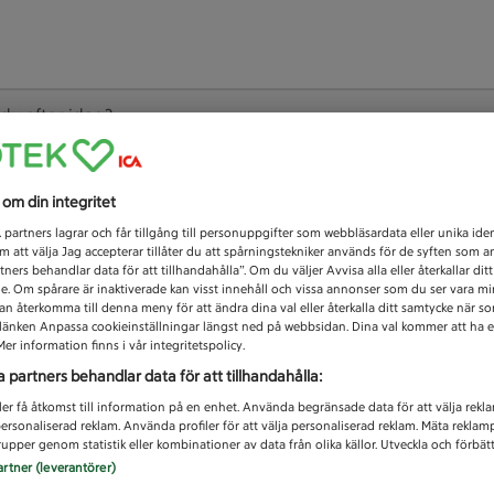
 du efter idag?
Unknown error
s om din integritet
1
partners lagrar och får tillgång till personuppgifter som webbläsardata eller unika iden
 att välja Jag accepterar tillåter du att spårningstekniker används för de syften som 
tners behandlar data för att tillhandahålla”. Om du väljer Avvisa alla eller återkallar dit
de. Om spårare är inaktiverade kan visst innehåll och vissa annonser som du ser vara m
kan återkomma till denna meny för att ändra dina val eller återkalla ditt samtycke när 
å länken Anpassa cookieinställningar längst ned på webbsidan. Dina val kommer att ha e
er information finns i vår integritetspolicy.
a partners behandlar data för att tillhandahålla:
ler få åtkomst till information på en enhet. Använda begränsade data för att välja rekl
 personaliserad reklam. Använda profiler för att välja personaliserad reklam. Mäta reklam
upper genom statistik eller kombinationer av data från olika källor. Utveckla och förbättr
artner (leverantörer)