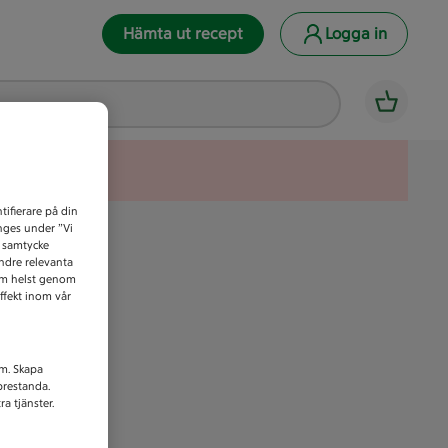
Hämta ut recept
Logga in
tifierare på din
anges under ”Vi
t samtycke
indre relevanta
som helst genom
ffekt inom vår
am. Skapa
prestanda.
a tjänster.