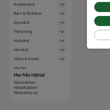
Ansiktsvård
Barn & föräldrar
Djurvård
Förkylning
Hudvård
Hårvård
Hälsa & livsstil
Visa fler
Mer från Hjärtat
Varumärken
Hälsohubben
Medvetna val