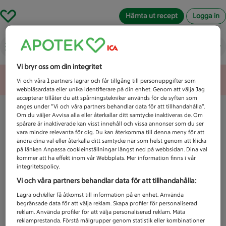
Hämta ut recept
Logga in
Vad letar du efter idag?
Vi bryr oss om din integritet
Unknown error
Vi och våra
1
partners lagrar och får tillgång till personuppgifter som
webbläsardata eller unika identifierare på din enhet. Genom att välja Jag
accepterar tillåter du att spårningstekniker används för de syften som
anges under ”Vi och våra partners behandlar data för att tillhandahålla”.
Om du väljer Avvisa alla eller återkallar ditt samtycke inaktiveras de. Om
spårare är inaktiverade kan visst innehåll och vissa annonser som du ser
vara mindre relevanta för dig. Du kan återkomma till denna meny för att
ändra dina val eller återkalla ditt samtycke när som helst genom att klicka
på länken Anpassa cookieinställningar längst ned på webbsidan. Dina val
kommer att ha effekt inom vår Webbplats. Mer information finns i vår
integritetspolicy.
Vi och våra partners behandlar data för att tillhandahålla:
Lagra och/eller få åtkomst till information på en enhet. Använda
begränsade data för att välja reklam. Skapa profiler för personaliserad
reklam. Använda profiler för att välja personaliserad reklam. Mäta
reklamprestanda. Förstå målgrupper genom statistik eller kombinationer