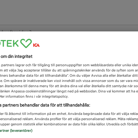
 du efter idag?
Unknown error
s om din integritet
1
partners lagrar och får tillgång till personuppgifter som webbläsardata eller unika iden
 att välja Jag accepterar tillåter du att spårningstekniker används för de syften som 
tners behandlar data för att tillhandahålla”. Om du väljer Avvisa alla eller återkallar dit
de. Om spårare är inaktiverade kan visst innehåll och vissa annonser som du ser vara m
kan återkomma till denna meny för att ändra dina val eller återkalla ditt samtycke när 
å länken Anpassa cookieinställningar längst ned på webbsidan. Dina val kommer att ha e
er information finns i vår integritetspolicy.
a partners behandlar data för att tillhandahålla:
ler få åtkomst till information på en enhet. Använda begränsade data för att välja rekl
 personaliserad reklam. Använda profiler för att välja personaliserad reklam. Mäta reklam
upper genom statistik eller kombinationer av data från olika källor. Utveckla och förbättr
artner (leverantörer)