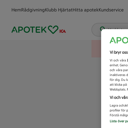
Hem
Rådgivning
Klubb Hjärtat
Hitta apotek
Kundservice
Vad letar
Vi bryr os
Vi och våra
enhet. Genom
och våra par
inaktiveras 
för dig. Du 
att klicka p
Webbplats. M
Vi och vår
Lagra och/el
profiler för
Förstå målgr
Lista över p