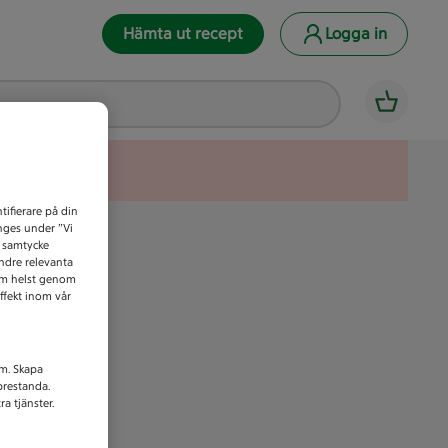
Hämta ut recept
Logga in
tifierare på din
anges under ”Vi
t samtycke
indre relevanta
som helst genom
ffekt inom vår
am. Skapa
prestanda.
a tjänster.