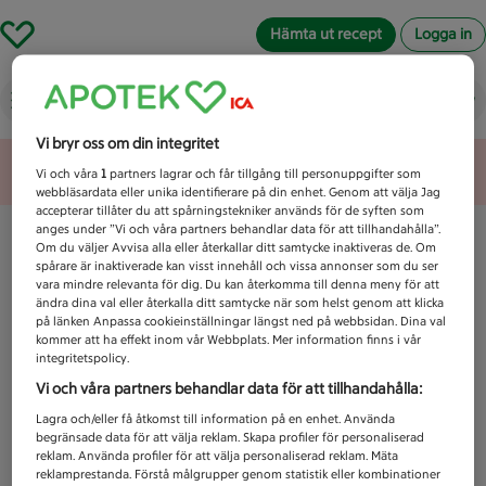
Hämta ut recept
Logga in
Vad letar du efter idag?
Vi bryr oss om din integritet
Unknown error
Vi och våra
1
partners lagrar och får tillgång till personuppgifter som
webbläsardata eller unika identifierare på din enhet. Genom att välja Jag
accepterar tillåter du att spårningstekniker används för de syften som
anges under ”Vi och våra partners behandlar data för att tillhandahålla”.
Om du väljer Avvisa alla eller återkallar ditt samtycke inaktiveras de. Om
spårare är inaktiverade kan visst innehåll och vissa annonser som du ser
vara mindre relevanta för dig. Du kan återkomma till denna meny för att
ändra dina val eller återkalla ditt samtycke när som helst genom att klicka
på länken Anpassa cookieinställningar längst ned på webbsidan. Dina val
kommer att ha effekt inom vår Webbplats. Mer information finns i vår
integritetspolicy.
Vi och våra partners behandlar data för att tillhandahålla:
Lagra och/eller få åtkomst till information på en enhet. Använda
begränsade data för att välja reklam. Skapa profiler för personaliserad
reklam. Använda profiler för att välja personaliserad reklam. Mäta
reklamprestanda. Förstå målgrupper genom statistik eller kombinationer