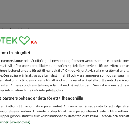
 du efter idag?
Unknown error
s om din integritet
1
partners lagrar och får tillgång till personuppgifter som webbläsardata eller unika iden
 att välja Jag accepterar tillåter du att spårningstekniker används för de syften som 
tners behandlar data för att tillhandahålla”. Om du väljer Avvisa alla eller återkallar dit
de. Om spårare är inaktiverade kan visst innehåll och vissa annonser som du ser vara m
kan återkomma till denna meny för att ändra dina val eller återkalla ditt samtycke när 
å länken Anpassa cookieinställningar längst ned på webbsidan. Dina val kommer att ha e
er information finns i vår integritetspolicy.
a partners behandlar data för att tillhandahålla:
ler få åtkomst till information på en enhet. Använda begränsade data för att välja rekl
 personaliserad reklam. Använda profiler för att välja personaliserad reklam. Mäta reklam
upper genom statistik eller kombinationer av data från olika källor. Utveckla och förbättr
artner (leverantörer)