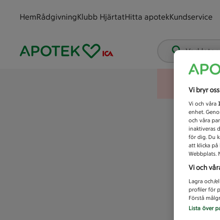
Hem
Rådgivning
Klubb Hjärtat
Hitta apotek
Kundservice
Vad letar
Vi bryr os
Vi och våra
enhet. Genom
och våra par
inaktiveras 
för dig. Du 
att klicka p
Webbplats. M
Vi och vår
Lagra och/el
profiler för
Förstå målgr
Lista över p