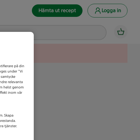
Hämta ut recept
Logga in
tifierare på din
anges under ”Vi
t samtycke
indre relevanta
som helst genom
ffekt inom vår
am. Skapa
prestanda.
a tjänster.