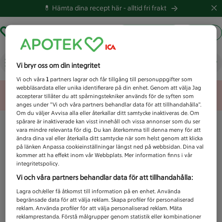
💊 Hämta dina recept här -
alltid fri frakt
Hämta ut recept
Logga in
Vad letar du efter idag?
Vi bryr oss om din integritet
Vi och våra
1
partners lagrar och får tillgång till personuppgifter som
webbläsardata eller unika identifierare på din enhet. Genom att välja Jag
Unknown error
accepterar tillåter du att spårningstekniker används för de syften som
anges under ”Vi och våra partners behandlar data för att tillhandahålla”.
Om du väljer Avvisa alla eller återkallar ditt samtycke inaktiveras de. Om
spårare är inaktiverade kan visst innehåll och vissa annonser som du ser
vara mindre relevanta för dig. Du kan återkomma till denna meny för att
ändra dina val eller återkalla ditt samtycke när som helst genom att klicka
på länken Anpassa cookieinställningar längst ned på webbsidan. Dina val
kommer att ha effekt inom vår Webbplats. Mer information finns i vår
integritetspolicy.
Vi och våra partners behandlar data för att tillhandahålla:
Lagra och/eller få åtkomst till information på en enhet. Använda
begränsade data för att välja reklam. Skapa profiler för personaliserad
reklam. Använda profiler för att välja personaliserad reklam. Mäta
reklamprestanda. Förstå målgrupper genom statistik eller kombinationer