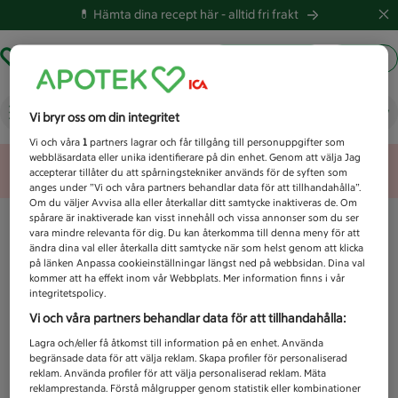
💊 Hämta dina recept här -
alltid fri frakt
Hämta ut recept
Logga in
Vad letar du efter idag?
Vi bryr oss om din integritet
Vi och våra
1
partners lagrar och får tillgång till personuppgifter som
webbläsardata eller unika identifierare på din enhet. Genom att välja Jag
Unknown error
accepterar tillåter du att spårningstekniker används för de syften som
anges under ”Vi och våra partners behandlar data för att tillhandahålla”.
Om du väljer Avvisa alla eller återkallar ditt samtycke inaktiveras de. Om
spårare är inaktiverade kan visst innehåll och vissa annonser som du ser
vara mindre relevanta för dig. Du kan återkomma till denna meny för att
ändra dina val eller återkalla ditt samtycke när som helst genom att klicka
på länken Anpassa cookieinställningar längst ned på webbsidan. Dina val
kommer att ha effekt inom vår Webbplats. Mer information finns i vår
integritetspolicy.
Vi och våra partners behandlar data för att tillhandahålla:
Lagra och/eller få åtkomst till information på en enhet. Använda
begränsade data för att välja reklam. Skapa profiler för personaliserad
reklam. Använda profiler för att välja personaliserad reklam. Mäta
reklamprestanda. Förstå målgrupper genom statistik eller kombinationer