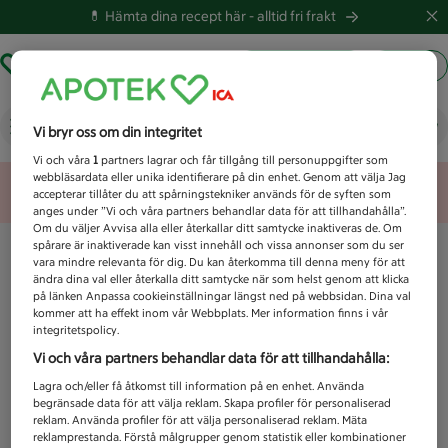
💊 Hämta dina recept här -
alltid fri frakt
Hämta ut recept
Logga in
Vad letar du efter idag?
Vi bryr oss om din integritet
Vi och våra
1
partners lagrar och får tillgång till personuppgifter som
webbläsardata eller unika identifierare på din enhet. Genom att välja Jag
Unknown error
accepterar tillåter du att spårningstekniker används för de syften som
anges under ”Vi och våra partners behandlar data för att tillhandahålla”.
Om du väljer Avvisa alla eller återkallar ditt samtycke inaktiveras de. Om
spårare är inaktiverade kan visst innehåll och vissa annonser som du ser
vara mindre relevanta för dig. Du kan återkomma till denna meny för att
ändra dina val eller återkalla ditt samtycke när som helst genom att klicka
på länken Anpassa cookieinställningar längst ned på webbsidan. Dina val
kommer att ha effekt inom vår Webbplats. Mer information finns i vår
integritetspolicy.
Vi och våra partners behandlar data för att tillhandahålla:
Lagra och/eller få åtkomst till information på en enhet. Använda
begränsade data för att välja reklam. Skapa profiler för personaliserad
reklam. Använda profiler för att välja personaliserad reklam. Mäta
reklamprestanda. Förstå målgrupper genom statistik eller kombinationer