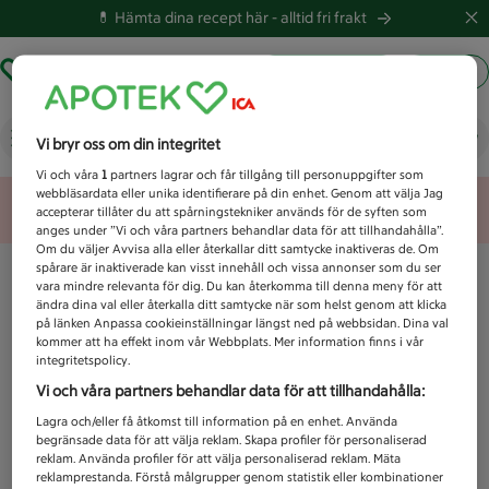
💊 Hämta dina recept här -
alltid fri frakt
Hämta ut recept
Logga in
Vad letar du efter idag?
Vi bryr oss om din integritet
Vi och våra
1
partners lagrar och får tillgång till personuppgifter som
webbläsardata eller unika identifierare på din enhet. Genom att välja Jag
Unknown error
accepterar tillåter du att spårningstekniker används för de syften som
anges under ”Vi och våra partners behandlar data för att tillhandahålla”.
Om du väljer Avvisa alla eller återkallar ditt samtycke inaktiveras de. Om
spårare är inaktiverade kan visst innehåll och vissa annonser som du ser
vara mindre relevanta för dig. Du kan återkomma till denna meny för att
ändra dina val eller återkalla ditt samtycke när som helst genom att klicka
på länken Anpassa cookieinställningar längst ned på webbsidan. Dina val
kommer att ha effekt inom vår Webbplats. Mer information finns i vår
integritetspolicy.
Vi och våra partners behandlar data för att tillhandahålla:
Lagra och/eller få åtkomst till information på en enhet. Använda
begränsade data för att välja reklam. Skapa profiler för personaliserad
reklam. Använda profiler för att välja personaliserad reklam. Mäta
reklamprestanda. Förstå målgrupper genom statistik eller kombinationer