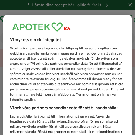
💊 Hämta dina recept här -
alltid fri frakt
Hämta ut recept
Logga in
Vad letar du efter idag?
Vi bryr oss om din integritet
Vi och våra
1
partners lagrar och får tillgång till personuppgifter som
webbläsardata eller unika identifierare på din enhet. Genom att välja Jag
Unknown error
accepterar tillåter du att spårningstekniker används för de syften som
anges under ”Vi och våra partners behandlar data för att tillhandahålla”.
Om du väljer Avvisa alla eller återkallar ditt samtycke inaktiveras de. Om
spårare är inaktiverade kan visst innehåll och vissa annonser som du ser
vara mindre relevanta för dig. Du kan återkomma till denna meny för att
ändra dina val eller återkalla ditt samtycke när som helst genom att klicka
på länken Anpassa cookieinställningar längst ned på webbsidan. Dina val
kommer att ha effekt inom vår Webbplats. Mer information finns i vår
integritetspolicy.
Vi och våra partners behandlar data för att tillhandahålla:
Lagra och/eller få åtkomst till information på en enhet. Använda
begränsade data för att välja reklam. Skapa profiler för personaliserad
reklam. Använda profiler för att välja personaliserad reklam. Mäta
reklamprestanda. Förstå målgrupper genom statistik eller kombinationer