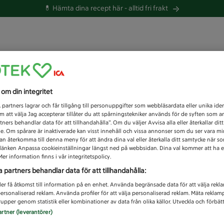
💊 Hämta dina recept här -
alltid fri frakt
 du efter idag?
s om din integritet
Unknown error
1
partners lagrar och får tillgång till personuppgifter som webbläsardata eller unika iden
 att välja Jag accepterar tillåter du att spårningstekniker används för de syften som 
tners behandlar data för att tillhandahålla”. Om du väljer Avvisa alla eller återkallar dit
de. Om spårare är inaktiverade kan visst innehåll och vissa annonser som du ser vara m
kan återkomma till denna meny för att ändra dina val eller återkalla ditt samtycke när 
å länken Anpassa cookieinställningar längst ned på webbsidan. Dina val kommer att ha e
er information finns i vår integritetspolicy.
a partners behandlar data för att tillhandahålla:
ler få åtkomst till information på en enhet. Använda begränsade data för att välja rekl
 personaliserad reklam. Använda profiler för att välja personaliserad reklam. Mäta reklam
upper genom statistik eller kombinationer av data från olika källor. Utveckla och förbättr
artner (leverantörer)