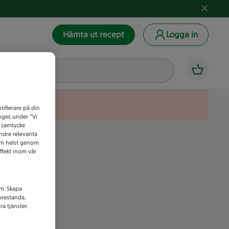
Hämta ut recept
Logga in
tifierare på din
anges under ”Vi
t samtycke
indre relevanta
som helst genom
ffekt inom vår
am. Skapa
prestanda.
a tjänster.