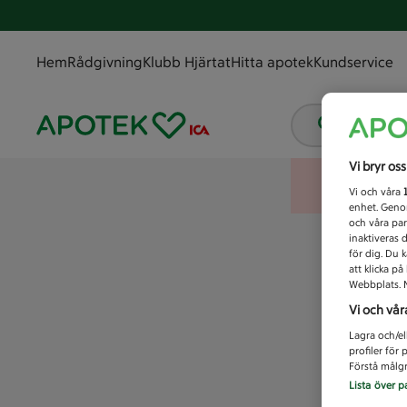
Hem
Rådgivning
Klubb Hjärtat
Hitta apotek
Kundservice
Vad letar
Vi bryr os
Vi och våra
enhet. Genom
och våra par
inaktiveras 
för dig. Du 
att klicka p
Webbplats. M
Vi och vår
Lagra och/el
profiler för
Förstå målgr
Lista över p