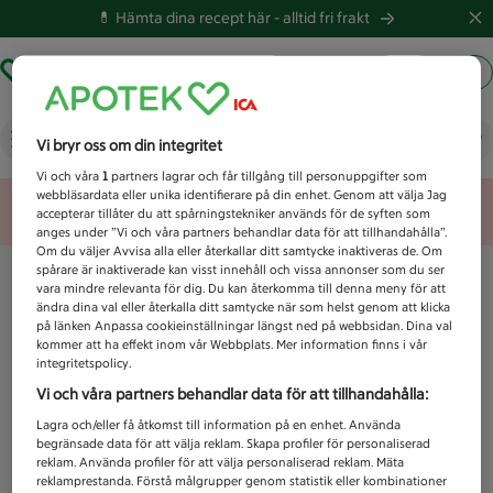
💊 Hämta dina recept här -
alltid fri frakt
Hämta ut recept
Logga in
Vad letar du efter idag?
Vi bryr oss om din integritet
Vi och våra
1
partners lagrar och får tillgång till personuppgifter som
webbläsardata eller unika identifierare på din enhet. Genom att välja Jag
Unknown error
accepterar tillåter du att spårningstekniker används för de syften som
anges under ”Vi och våra partners behandlar data för att tillhandahålla”.
Om du väljer Avvisa alla eller återkallar ditt samtycke inaktiveras de. Om
spårare är inaktiverade kan visst innehåll och vissa annonser som du ser
vara mindre relevanta för dig. Du kan återkomma till denna meny för att
ändra dina val eller återkalla ditt samtycke när som helst genom att klicka
på länken Anpassa cookieinställningar längst ned på webbsidan. Dina val
kommer att ha effekt inom vår Webbplats. Mer information finns i vår
integritetspolicy.
Vi och våra partners behandlar data för att tillhandahålla:
Lagra och/eller få åtkomst till information på en enhet. Använda
begränsade data för att välja reklam. Skapa profiler för personaliserad
reklam. Använda profiler för att välja personaliserad reklam. Mäta
reklamprestanda. Förstå målgrupper genom statistik eller kombinationer