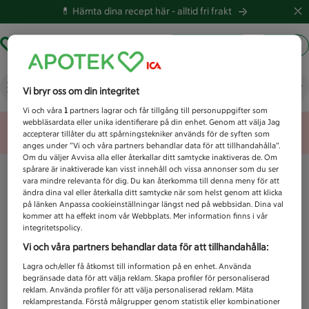
💊 Hämta dina recept här -
alltid fri frakt
Hämta ut recept
Logga in
Vad letar du efter idag?
Vi bryr oss om din integritet
Vi och våra
1
partners lagrar och får tillgång till personuppgifter som
webbläsardata eller unika identifierare på din enhet. Genom att välja Jag
Unknown error
accepterar tillåter du att spårningstekniker används för de syften som
anges under ”Vi och våra partners behandlar data för att tillhandahålla”.
Om du väljer Avvisa alla eller återkallar ditt samtycke inaktiveras de. Om
spårare är inaktiverade kan visst innehåll och vissa annonser som du ser
vara mindre relevanta för dig. Du kan återkomma till denna meny för att
ändra dina val eller återkalla ditt samtycke när som helst genom att klicka
på länken Anpassa cookieinställningar längst ned på webbsidan. Dina val
kommer att ha effekt inom vår Webbplats. Mer information finns i vår
integritetspolicy.
Vi och våra partners behandlar data för att tillhandahålla:
Lagra och/eller få åtkomst till information på en enhet. Använda
begränsade data för att välja reklam. Skapa profiler för personaliserad
reklam. Använda profiler för att välja personaliserad reklam. Mäta
reklamprestanda. Förstå målgrupper genom statistik eller kombinationer