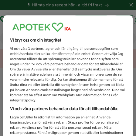
💊 Hämta dina recept här -
alltid fri frakt
Hämta ut recept
Logga in
Vad letar du efter idag?
Vi bryr oss om din integritet
Vi och våra
1
partners lagrar och får tillgång till personuppgifter som
webbläsardata eller unika identifierare på din enhet. Genom att välja Jag
Unknown error
accepterar tillåter du att spårningstekniker används för de syften som
anges under ”Vi och våra partners behandlar data för att tillhandahålla”.
Om du väljer Avvisa alla eller återkallar ditt samtycke inaktiveras de. Om
spårare är inaktiverade kan visst innehåll och vissa annonser som du ser
vara mindre relevanta för dig. Du kan återkomma till denna meny för att
ändra dina val eller återkalla ditt samtycke när som helst genom att klicka
på länken Anpassa cookieinställningar längst ned på webbsidan. Dina val
kommer att ha effekt inom vår Webbplats. Mer information finns i vår
integritetspolicy.
Vi och våra partners behandlar data för att tillhandahålla:
Lagra och/eller få åtkomst till information på en enhet. Använda
begränsade data för att välja reklam. Skapa profiler för personaliserad
reklam. Använda profiler för att välja personaliserad reklam. Mäta
reklamprestanda. Förstå målgrupper genom statistik eller kombinationer