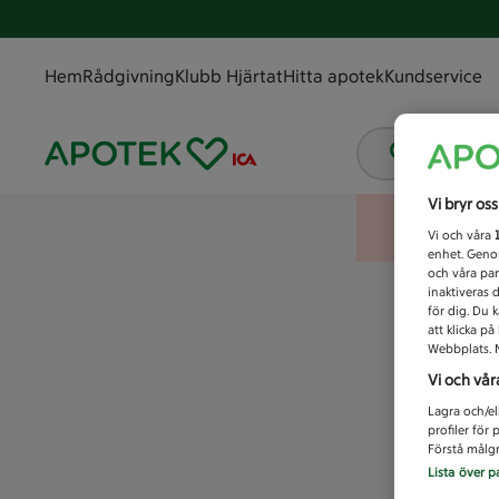
Hem
Rådgivning
Klubb Hjärtat
Hitta apotek
Kundservice
Vad letar
Vi bryr os
Vi och våra
enhet. Genom
och våra par
inaktiveras 
för dig. Du 
att klicka p
Webbplats. M
Vi och vår
Lagra och/el
profiler för
Förstå målgr
Lista över p