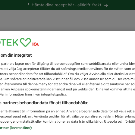
💊 Hämta dina recept här -
alltid fri frakt
 du efter idag?
s om din integritet
Unknown error
1
partners lagrar och får tillgång till personuppgifter som webbläsardata eller unika iden
 att välja Jag accepterar tillåter du att spårningstekniker används för de syften som 
tners behandlar data för att tillhandahålla”. Om du väljer Avvisa alla eller återkallar dit
de. Om spårare är inaktiverade kan visst innehåll och vissa annonser som du ser vara m
kan återkomma till denna meny för att ändra dina val eller återkalla ditt samtycke när 
å länken Anpassa cookieinställningar längst ned på webbsidan. Dina val kommer att ha e
er information finns i vår integritetspolicy.
a partners behandlar data för att tillhandahålla:
ler få åtkomst till information på en enhet. Använda begränsade data för att välja rekl
 personaliserad reklam. Använda profiler för att välja personaliserad reklam. Mäta reklam
upper genom statistik eller kombinationer av data från olika källor. Utveckla och förbättr
artner (leverantörer)