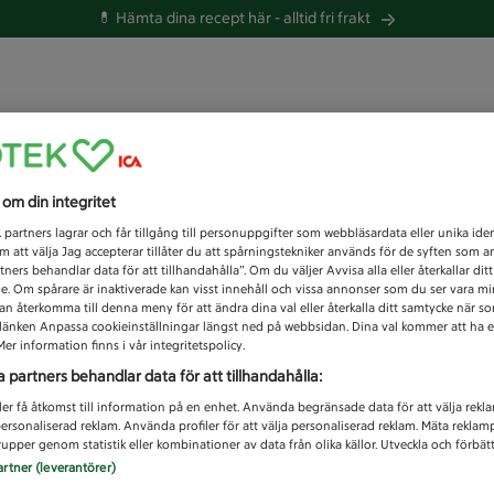
💊 Hämta dina recept här -
alltid fri frakt
 du efter idag?
s om din integritet
Unknown error
1
partners lagrar och får tillgång till personuppgifter som webbläsardata eller unika iden
 att välja Jag accepterar tillåter du att spårningstekniker används för de syften som 
tners behandlar data för att tillhandahålla”. Om du väljer Avvisa alla eller återkallar dit
de. Om spårare är inaktiverade kan visst innehåll och vissa annonser som du ser vara m
kan återkomma till denna meny för att ändra dina val eller återkalla ditt samtycke när 
å länken Anpassa cookieinställningar längst ned på webbsidan. Dina val kommer att ha e
er information finns i vår integritetspolicy.
a partners behandlar data för att tillhandahålla:
ler få åtkomst till information på en enhet. Använda begränsade data för att välja rekl
 personaliserad reklam. Använda profiler för att välja personaliserad reklam. Mäta reklam
upper genom statistik eller kombinationer av data från olika källor. Utveckla och förbättr
artner (leverantörer)