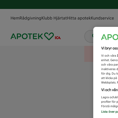
Hem
Rådgivning
Klubb Hjärtat
Hitta apotek
Kundservice
Vad letar
Vi bryr os
Vi och våra
enhet. Genom
och våra par
inaktiveras 
för dig. Du 
att klicka p
Webbplats. M
Vi och vår
Lagra och/el
profiler för
Förstå målgr
Lista över p