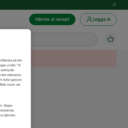
Hämta ut recept
Logga in
tifierare på din
anges under ”Vi
t samtycke
indre relevanta
som helst genom
ffekt inom vår
am. Skapa
prestanda.
a tjänster.