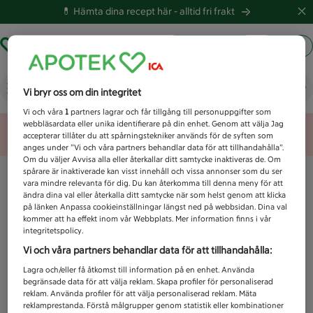
💊 Hämta dina recept här -
alltid fri frakt
Hämta ut recept
Logga in
Vad letar du efter idag?
Vi bryr oss om din integritet
Vi och våra
1
partners lagrar och får tillgång till personuppgifter som
webbläsardata eller unika identifierare på din enhet. Genom att välja Jag
Unknown error
accepterar tillåter du att spårningstekniker används för de syften som
anges under ”Vi och våra partners behandlar data för att tillhandahålla”.
Om du väljer Avvisa alla eller återkallar ditt samtycke inaktiveras de. Om
spårare är inaktiverade kan visst innehåll och vissa annonser som du ser
vara mindre relevanta för dig. Du kan återkomma till denna meny för att
ändra dina val eller återkalla ditt samtycke när som helst genom att klicka
på länken Anpassa cookieinställningar längst ned på webbsidan. Dina val
kommer att ha effekt inom vår Webbplats. Mer information finns i vår
integritetspolicy.
Vi och våra partners behandlar data för att tillhandahålla:
Lagra och/eller få åtkomst till information på en enhet. Använda
begränsade data för att välja reklam. Skapa profiler för personaliserad
reklam. Använda profiler för att välja personaliserad reklam. Mäta
reklamprestanda. Förstå målgrupper genom statistik eller kombinationer