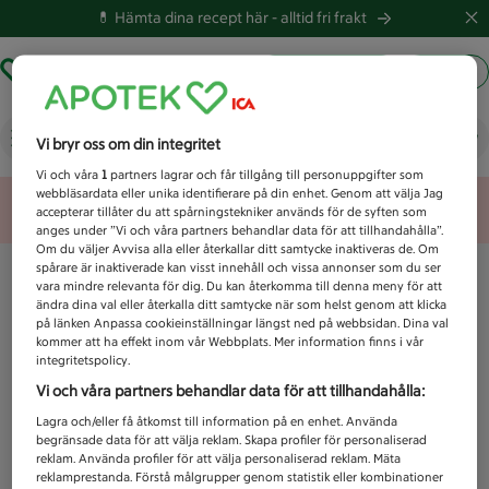
💊 Hämta dina recept här -
alltid fri frakt
Hämta ut recept
Logga in
Vad letar du efter idag?
Vi bryr oss om din integritet
Vi och våra
1
partners lagrar och får tillgång till personuppgifter som
webbläsardata eller unika identifierare på din enhet. Genom att välja Jag
Unknown error
accepterar tillåter du att spårningstekniker används för de syften som
anges under ”Vi och våra partners behandlar data för att tillhandahålla”.
Om du väljer Avvisa alla eller återkallar ditt samtycke inaktiveras de. Om
spårare är inaktiverade kan visst innehåll och vissa annonser som du ser
vara mindre relevanta för dig. Du kan återkomma till denna meny för att
ändra dina val eller återkalla ditt samtycke när som helst genom att klicka
på länken Anpassa cookieinställningar längst ned på webbsidan. Dina val
kommer att ha effekt inom vår Webbplats. Mer information finns i vår
integritetspolicy.
Vi och våra partners behandlar data för att tillhandahålla:
Lagra och/eller få åtkomst till information på en enhet. Använda
begränsade data för att välja reklam. Skapa profiler för personaliserad
reklam. Använda profiler för att välja personaliserad reklam. Mäta
reklamprestanda. Förstå målgrupper genom statistik eller kombinationer