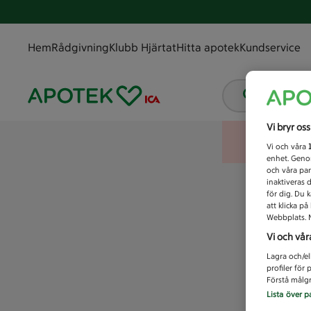
Hem
Rådgivning
Klubb Hjärtat
Hitta apotek
Kundservice
Vad letar
Vi bryr os
Vi och våra
enhet. Genom
och våra par
inaktiveras 
för dig. Du 
att klicka p
Webbplats. M
Vi och vår
Lagra och/el
profiler för
Förstå målgr
Lista över p