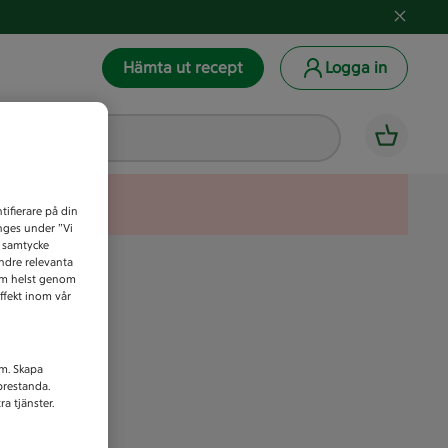
Hämta ut recept
Logga in
tifierare på din
anges under ”Vi
t samtycke
indre relevanta
som helst genom
ffekt inom vår
am. Skapa
prestanda.
a tjänster.