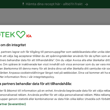
💊 Hämta dina recept här -
alltid fri frakt
 du efter idag?
s om din integritet
Unknown error
1
partners lagrar och får tillgång till personuppgifter som webbläsardata eller unika iden
 att välja Jag accepterar tillåter du att spårningstekniker används för de syften som 
tners behandlar data för att tillhandahålla”. Om du väljer Avvisa alla eller återkallar dit
de. Om spårare är inaktiverade kan visst innehåll och vissa annonser som du ser vara m
kan återkomma till denna meny för att ändra dina val eller återkalla ditt samtycke när 
å länken Anpassa cookieinställningar längst ned på webbsidan. Dina val kommer att ha e
er information finns i vår integritetspolicy.
a partners behandlar data för att tillhandahålla:
ler få åtkomst till information på en enhet. Använda begränsade data för att välja rekl
 personaliserad reklam. Använda profiler för att välja personaliserad reklam. Mäta reklam
upper genom statistik eller kombinationer av data från olika källor. Utveckla och förbättr
artner (leverantörer)