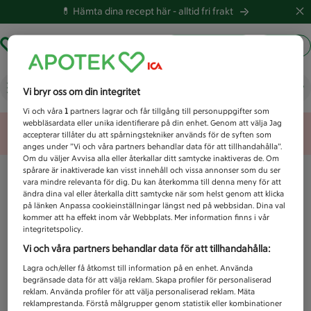
💊 Hämta dina recept här -
alltid fri frakt
Hämta ut recept
Logga in
Vad letar du efter idag?
Vi bryr oss om din integritet
Vi och våra
1
partners lagrar och får tillgång till personuppgifter som
webbläsardata eller unika identifierare på din enhet. Genom att välja Jag
Unknown error
accepterar tillåter du att spårningstekniker används för de syften som
anges under ”Vi och våra partners behandlar data för att tillhandahålla”.
Om du väljer Avvisa alla eller återkallar ditt samtycke inaktiveras de. Om
spårare är inaktiverade kan visst innehåll och vissa annonser som du ser
vara mindre relevanta för dig. Du kan återkomma till denna meny för att
ändra dina val eller återkalla ditt samtycke när som helst genom att klicka
på länken Anpassa cookieinställningar längst ned på webbsidan. Dina val
kommer att ha effekt inom vår Webbplats. Mer information finns i vår
integritetspolicy.
Vi och våra partners behandlar data för att tillhandahålla:
Lagra och/eller få åtkomst till information på en enhet. Använda
begränsade data för att välja reklam. Skapa profiler för personaliserad
reklam. Använda profiler för att välja personaliserad reklam. Mäta
reklamprestanda. Förstå målgrupper genom statistik eller kombinationer