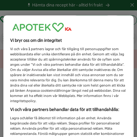
💊 Hämta dina recept här -
alltid fri frakt
Hämta ut recept
Logga in
Vad letar du efter idag?
Vi bryr oss om din integritet
Vi och våra
1
partners lagrar och får tillgång till personuppgifter som
webbläsardata eller unika identifierare på din enhet. Genom att välja Jag
Unknown error
accepterar tillåter du att spårningstekniker används för de syften som
anges under ”Vi och våra partners behandlar data för att tillhandahålla”.
Om du väljer Avvisa alla eller återkallar ditt samtycke inaktiveras de. Om
spårare är inaktiverade kan visst innehåll och vissa annonser som du ser
vara mindre relevanta för dig. Du kan återkomma till denna meny för att
ändra dina val eller återkalla ditt samtycke när som helst genom att klicka
på länken Anpassa cookieinställningar längst ned på webbsidan. Dina val
kommer att ha effekt inom vår Webbplats. Mer information finns i vår
integritetspolicy.
Vi och våra partners behandlar data för att tillhandahålla:
Lagra och/eller få åtkomst till information på en enhet. Använda
begränsade data för att välja reklam. Skapa profiler för personaliserad
reklam. Använda profiler för att välja personaliserad reklam. Mäta
reklamprestanda. Förstå målgrupper genom statistik eller kombinationer