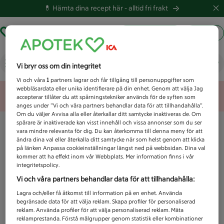
💊 Hämta dina recept här -
alltid fri frakt
Hämta ut recept
Logga in
Vad letar du efter idag?
Vi bryr oss om din integritet
Vi och våra
1
partners lagrar och får tillgång till personuppgifter som
webbläsardata eller unika identifierare på din enhet. Genom att välja Jag
Unknown error
accepterar tillåter du att spårningstekniker används för de syften som
anges under ”Vi och våra partners behandlar data för att tillhandahålla”.
Om du väljer Avvisa alla eller återkallar ditt samtycke inaktiveras de. Om
spårare är inaktiverade kan visst innehåll och vissa annonser som du ser
vara mindre relevanta för dig. Du kan återkomma till denna meny för att
ändra dina val eller återkalla ditt samtycke när som helst genom att klicka
på länken Anpassa cookieinställningar längst ned på webbsidan. Dina val
kommer att ha effekt inom vår Webbplats. Mer information finns i vår
integritetspolicy.
Vi och våra partners behandlar data för att tillhandahålla:
Lagra och/eller få åtkomst till information på en enhet. Använda
begränsade data för att välja reklam. Skapa profiler för personaliserad
reklam. Använda profiler för att välja personaliserad reklam. Mäta
reklamprestanda. Förstå målgrupper genom statistik eller kombinationer