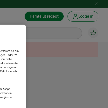
Hämta ut recept
Logga in
tifierare på din
anges under ”Vi
t samtycke
indre relevanta
som helst genom
ffekt inom vår
am. Skapa
prestanda.
a tjänster.