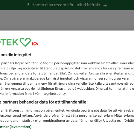
💊 Hämta dina recept här -
alltid fri frakt
 du efter idag?
s om din integritet
Unknown error
1
partners lagrar och får tillgång till personuppgifter som webbläsardata eller unika iden
 att välja Jag accepterar tillåter du att spårningstekniker används för de syften som 
tners behandlar data för att tillhandahålla”. Om du väljer Avvisa alla eller återkallar dit
de. Om spårare är inaktiverade kan visst innehåll och vissa annonser som du ser vara m
kan återkomma till denna meny för att ändra dina val eller återkalla ditt samtycke när 
å länken Anpassa cookieinställningar längst ned på webbsidan. Dina val kommer att ha e
er information finns i vår integritetspolicy.
a partners behandlar data för att tillhandahålla:
ler få åtkomst till information på en enhet. Använda begränsade data för att välja rekl
 personaliserad reklam. Använda profiler för att välja personaliserad reklam. Mäta reklam
upper genom statistik eller kombinationer av data från olika källor. Utveckla och förbättr
artner (leverantörer)