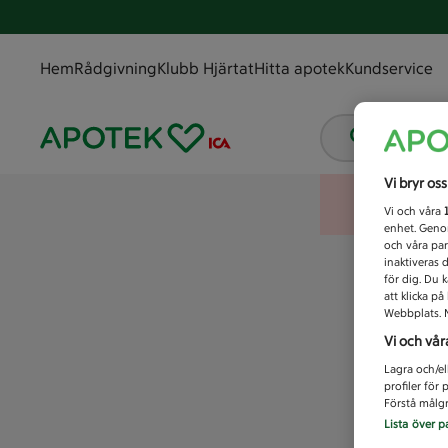
Hem
Rådgivning
Klubb Hjärtat
Hitta apotek
Kundservice
Vad letar
Vi bryr os
Vi och våra
enhet. Genom
och våra par
inaktiveras 
för dig. Du 
att klicka p
Webbplats. M
Vi och vår
Lagra och/el
profiler för
Förstå målgr
Lista över p