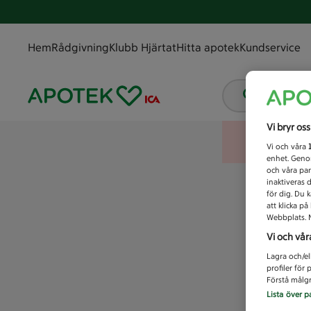
Hem
Rådgivning
Klubb Hjärtat
Hitta apotek
Kundservice
Vad letar
Vi bryr os
Vi och våra
enhet. Genom
och våra par
inaktiveras 
för dig. Du 
att klicka p
Webbplats. M
Vi och vår
Lagra och/el
profiler för
Förstå målgr
Lista över p