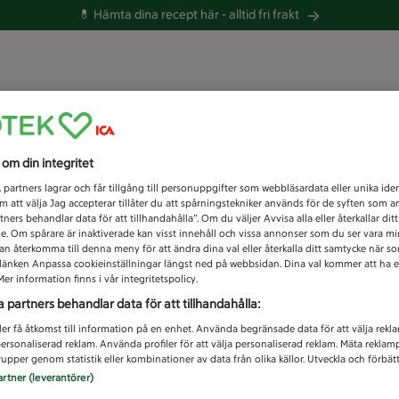
💊 Hämta dina recept här -
alltid fri frakt
 du efter idag?
s om din integritet
Unknown error
1
partners lagrar och får tillgång till personuppgifter som webbläsardata eller unika iden
 att välja Jag accepterar tillåter du att spårningstekniker används för de syften som 
tners behandlar data för att tillhandahålla”. Om du väljer Avvisa alla eller återkallar dit
de. Om spårare är inaktiverade kan visst innehåll och vissa annonser som du ser vara m
kan återkomma till denna meny för att ändra dina val eller återkalla ditt samtycke när 
å länken Anpassa cookieinställningar längst ned på webbsidan. Dina val kommer att ha e
er information finns i vår integritetspolicy.
a partners behandlar data för att tillhandahålla:
ler få åtkomst till information på en enhet. Använda begränsade data för att välja rekl
 personaliserad reklam. Använda profiler för att välja personaliserad reklam. Mäta reklam
upper genom statistik eller kombinationer av data från olika källor. Utveckla och förbättr
artner (leverantörer)