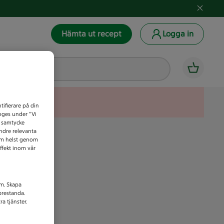
Hämta ut recept
Logga in
tifierare på din
anges under ”Vi
t samtycke
indre relevanta
som helst genom
ffekt inom vår
am. Skapa
prestanda.
a tjänster.